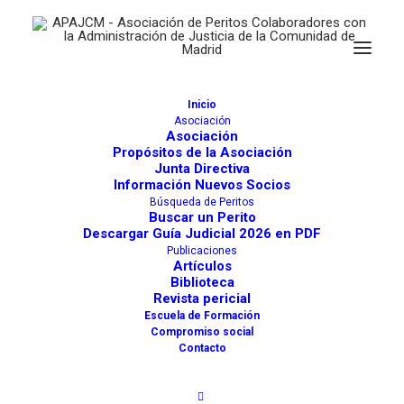
Inicio
Asociación
Asociación
Propósitos de la Asociación
Juzgados
Junta Directiva
Información Nuevos Socios
Búsqueda de Peritos
Buscar un Perito
Descargar Guía Judicial 2026 en PDF
Buscar
Publicaciones
Artículos
Biblioteca
Revista pericial
Escuela de Formación
Directorio de Peritos
Directorio Juzgados y Otros
Compromiso social
Contacto
Filtro
20
Resultados