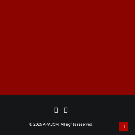
Cookies
peritos@apajcm.com
+34 915 62 59 18
|
+34 914 11 35 46
ASOCIACIÓN PERITOS
|
PRUEBA PERICIAL
|
PERITO FORENSE
|
PERITOS JUDICIALES
|
PERITOS MADRID
|
PERITO JUDICIAL
|
DIGITAL
MARKETING
© 2026 APAJCM. All rights reserved