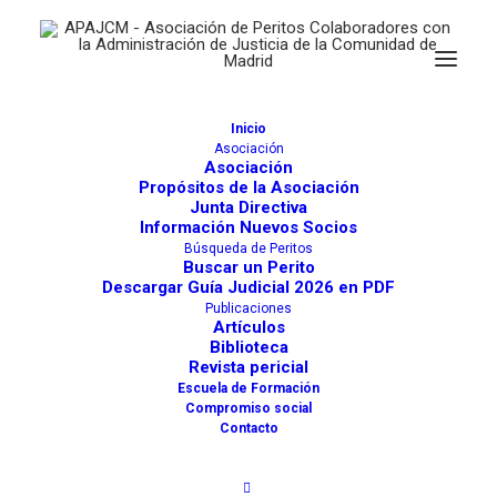
Inicio
Asociación
Asociación
Propósitos de la Asociación
Junta Directiva
Información Nuevos Socios
Búsqueda de Peritos
Juzgados de Arganda del Rey
Buscar un Perito
Descargar Guía Judicial 2026 en PDF
Actividades
1503
Publicaciones
Artículos
Biblioteca
Juzgados
Revista pericial
Comunidad de Madrid
Escuela de Formación
Compromiso social
Contacto
Arganda del Rey (Madrid)