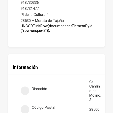
918730336
918731477
Pl de la Cultura 4
28530 – Morata de Tajuña
UNCODE.initRow(document.getElementById
("row-unique-2"));
Información
C/
Camin
Dirección
o del
Molino,
3
Código Postal
28500