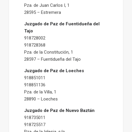
Pza. de Juan Carlos I, 1
28595 – Estremera
Juzgado de Paz de Fuentidueña del
Tajo
918728002
918728368
Pza. de la Constitución, 1
28597 – Fuentidueña del Tajo
Juzgado de Paz de Loeches
918851011
918851136
Pza. de la Villa, 1
28890 – Loeches
Juzgado de Paz de Nuevo Baztán
918735011
918725517
Pza. de la Iglesia, s/n