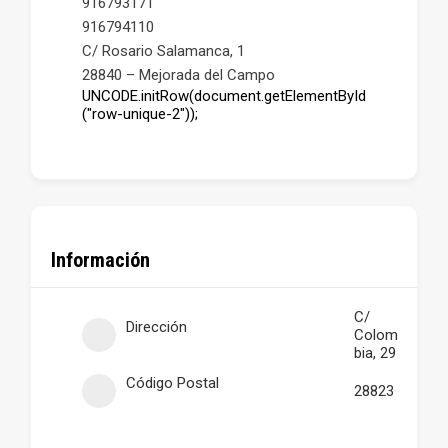
916793171
916794110
C/ Rosario Salamanca, 1
28840 – Mejorada del Campo
UNCODE.initRow(document.getElementById
("row-unique-2"));
Información
C/
Dirección
Colom
bia, 29
Código Postal
28823