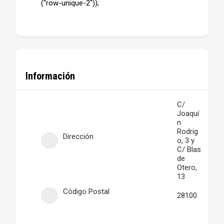
("row-unique-2"));
Información
C/
Joaquí
n
Rodrig
Dirección
o, 3 y
C/ Blas
de
Otero,
13
Código Postal
28100