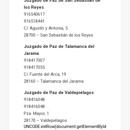
Juzgado de Paz de San Sebastián de
los Reyes
916540617
916518441
C/ Agustín y Antonia, 5
28700 – San Sebastián de los Reyes
Juzgado de Paz de Talamanca del
Jarama
918417007
918417055
C/ Fuente del Arca, 19
28160 – Talamanca del Jarama
Juzgado de Paz de Valdepiélagos
918416048
918416048
Pza. Mayor, 1
28170 – Valdepiélagos
UNCODE.initRow(document.getElementById