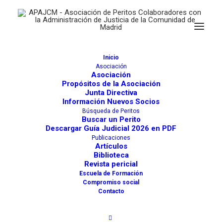
Inicio
Juzgados de Alcobendas
Asociación
Asociación
Propósitos de la Asociación
Actividades
1497
Junta Directiva
Información Nuevos Socios
Juzgados
Búsqueda de Peritos
Buscar un Perito
Comunidad de Madrid
Descargar Guía Judicial 2026 en PDF
Publicaciones
Artículos
Biblioteca
Revista pericial
Alcobendas (Madrid.)
Escuela de Formación
POPULAR
Compromiso social
Contacto