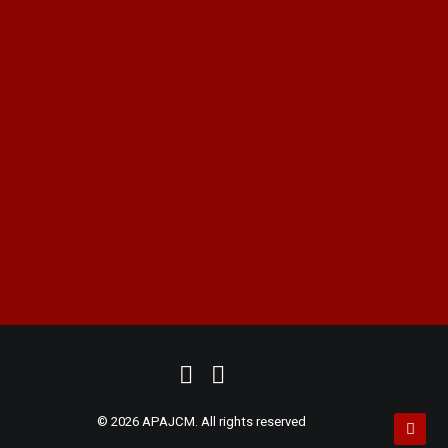
Privacidad y Aviso Legal
Cookies
peritos@apajcm.com
+34 915 62 59 18
|
+34 914 11 35 46
ASOCIACIÓN PERITOS
|
PRUEBA PERICIAL
|
PERITO FORENSE
|
PERITOS JUDICIALES
|
PERITOS MADRID
|
PERITO JUDICIAL
|
DIGITAL
MARKETING
© 2026 APAJCM. All rights reserved