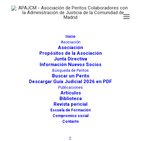
EXTRACTOS INFORMES
PERITO
Inicio
Asociación
23 DE OCTUBRE DE 2023
|
POR
JAVIER SÁNCHEZ-TEMBLEQUE
Asociación
RODRÍGUEZ
Propósitos de la Asociación
Junta Directiva
Información Nuevos Socios
Búsqueda de Peritos
Buscar un Perito
Descargar Guía Judicial 2026 en PDF
Publicaciones
Artículos
Biblioteca
Revista pericial
Escuela de Formación
Compromiso social
Contacto
EXTRACTOS INFORMES PERITO