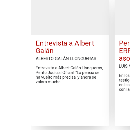
Entrevista a Albert
Per
Galán
ERP
aso
ALBERTO GALÁN LLONGUERAS
LUIS
Entrevista a Albert Galán Llongueras,
Perito Judicial Oficial. "La pericia se
En lo
ha vuelto más precisa, y ahora se
testig
valora mucho…
en los
con l