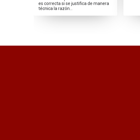
es correcta si se justifica de manera
técnica la razón…
¿Quieres recibir información act
Quiero recibir el newsletter