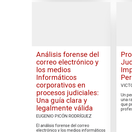
Análisis forense del
Pro
correo electrónico y
Jud
los medios
Imp
Informáticos
Per
corporativos en
VICT
procesos judiciales:
Un pe
Una guía clara y
una r
que p
legalmente válida
profes
EUGENIO PICÓN RODRÍGUEZ
El análisis forense del correo
electrónico y los medios informáticos