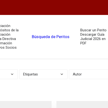
iación
ósitos de la
Buscar un Perito
iación
Descargar Guía
Búsqueda de Peritos
a Directiva
Judicial 2026 en
rmación
PDF
os Socios