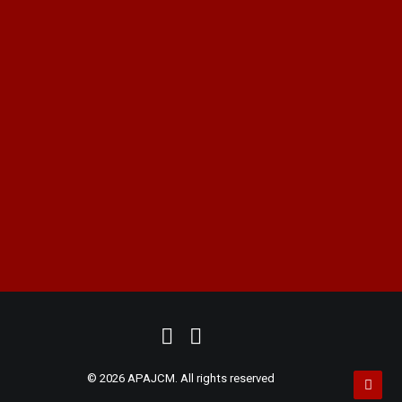
Privacidad y Aviso Legal
Cookies
peritos@apajcm.com
+34 915 62 59 18
|
+34 914 11 35 46
ASOCIACIÓN PERITOS
|
PRUEBA PERICIAL
|
PERITO FORENSE
|
PERITOS JUDICIALES
|
PERITOS MADRID
|
PERITO JUDICIAL
|
DIGITAL
MARKETING
© 2026 APAJCM. All rights reserved