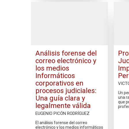
Análisis forense del
Pro
correo electrónico y
Jud
los medios
Imp
Informáticos
Per
corporativos en
VICT
procesos judiciales:
Un pe
Una guía clara y
una r
que p
legalmente válida
profes
EUGENIO PICÓN RODRÍGUEZ
El análisis forense del correo
electrónico y los medios informáticos