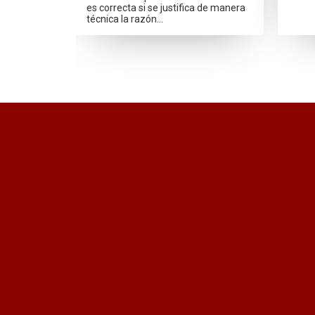
es correcta si se justifica de manera
técnica la razón…
¿Quieres recibir información act
Quiero recibir el newsletter