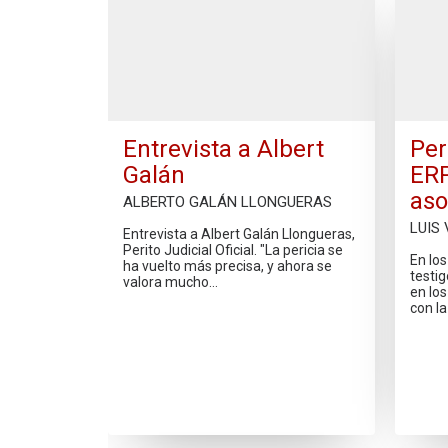
Entrevista a Albert
Per
Galán
ERP
aso
ALBERTO GALÁN LLONGUERAS
LUIS
Entrevista a Albert Galán Llongueras,
Perito Judicial Oficial. "La pericia se
En lo
ha vuelto más precisa, y ahora se
testig
valora mucho…
en los
con l