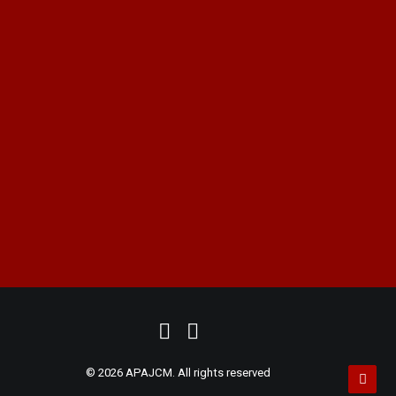
Privacidad y Aviso Legal
Cookies
peritos@apajcm.com
+34 915 62 59 18
|
+34 914 11 35 46
ASOCIACIÓN PERITOS
|
PRUEBA PERICIAL
|
PERITO FORENSE
|
PERITOS JUDICIALES
|
PERITOS MADRID
|
PERITO JUDICIAL
|
DIGITAL
MARKETING
© 2026 APAJCM. All rights reserved