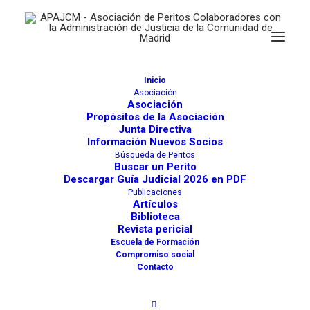
Inicio
Asociación
Asociación
Propósitos de la Asociación
Técnicos Superiores en
Junta Directiva
Información Nuevos Socios
Automoción
Búsqueda de Peritos
Buscar un Perito
Descargar Guía Judicial 2026 en PDF
Publicaciones
Artículos
Buscar
Biblioteca
Revista pericial
Escuela de Formación
Compromiso social
Directorio de Peritos
Directorio Juzgados y Otros
Contacto