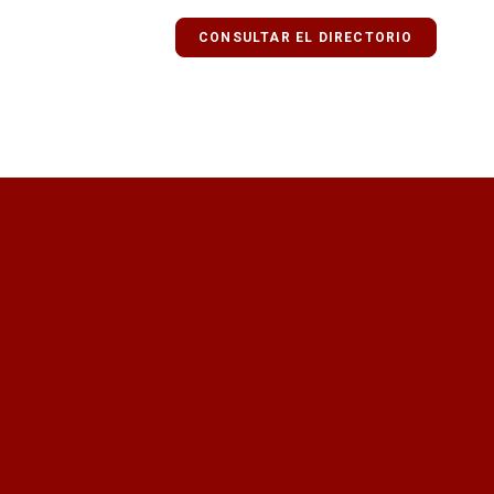
CONSULTAR EL DIRECTORIO
¿Quieres recibir información act
Quiero recibir el newsletter