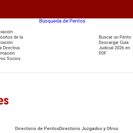
Búsqueda de Peritos
iación
ósitos de la
Buscar un Perito
iación
Descargar Guía
a Directiva
Judicial 2026 en
rmación
PDF
os Socios
es
Directorio de Peritos
Directorio Juzgados y Otros