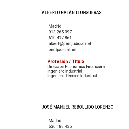
ALBERTO GALÁN LLONGUERAS
Madrid
913 265 097
610 417 861
albert@peritjudicial.net
peritjudicial.net
Profesión / Título
Dirección Económico Financiera
Ingeniero Industrial
Ingeniero Técnico Industrial
JOSÉ MANUEL REBOLLIDO LORENZO
Madrid
636 183 435