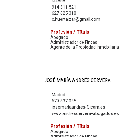
Madrid
914 311 521
627 625 318
c.huertaizar@gmail.com
Profesión / Título
Abogado
Administrador de Fincas
Agente de la Propiedad Inmobiliaria
JOSÉ MARÍA ANDRÉS CERVERA
Madrid
679 837 035
josemariaandres@icam.es
www.andrescervera-abogados.es
Profesión / Título
Abogado
Administrador de Fincas