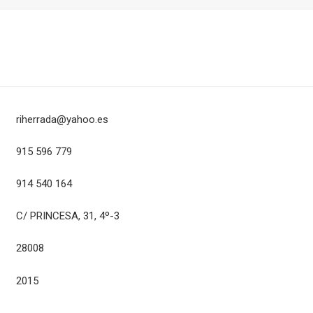
riherrada@yahoo.es
915 596 779
914 540 164
C/ PRINCESA, 31, 4º-3
28008
2015