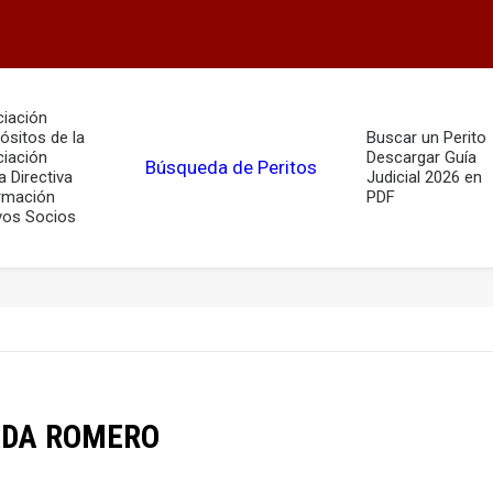
iación
ósitos de la
Buscar un Perito
iación
Descargar Guía
Búsqueda de Peritos
a Directiva
Judicial 2026 en
rmación
PDF
os Socios
ADA ROMERO