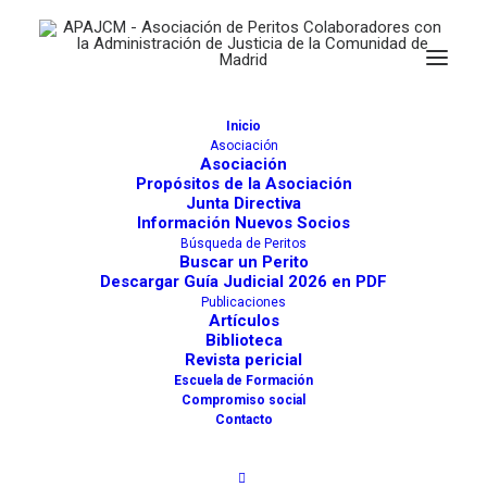
Inicio
Asociación
Asociación
Propósitos de la Asociación
Aparejadores y Arquitectos
Junta Directiva
Información Nuevos Socios
Técnicos
Búsqueda de Peritos
Buscar un Perito
Descargar Guía Judicial 2026 en PDF
Publicaciones
Artículos
Buscar
Biblioteca
Revista pericial
Escuela de Formación
Compromiso social
Directorio de Peritos
Directorio Juzgados y Otros
Contacto