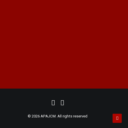
Cookies
peritos@apajcm.com
+34 915 62 59 18
|
+34 914 11 35 46
ASOCIACIÓN PERITOS
|
PRUEBA PERICIAL
|
PERITO FORENSE
|
PERITOS JUDICIALES
|
PERITOS MADRID
|
PERITO JUDICIAL
|
DIGITAL
MARKETING
© 2026 APAJCM. All rights reserved