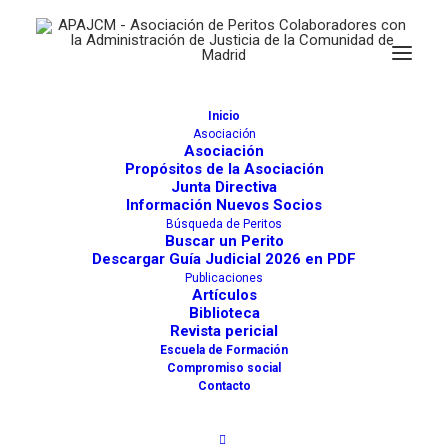
Inicio
Asociación
Asociación
Propósitos de la Asociación
Junta Directiva
Información Nuevos Socios
Búsqueda de Peritos
PEDRO MONTÓN UTRILLA
Buscar un Perito
Descargar Guía Judicial 2026 en PDF
Actividades
732
Publicaciones
Artículos
Biblioteca
Arquitectos
Revista pericial
Patrimonio Histórico Arquitectónico
Escuela de Formación
Compromiso social
Tasadores de Edificaciones Industriales
Contacto
Tasadores de inmuebles urbanos
Urbanismo