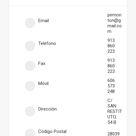
pemon
ton@g
Email
mail.co
m
913
Teléfono
860
223
913
Fax
860
223
606
Móvil
573
248
C/
SAN
Dirección
RESTIT
UTO,
54 B
Código Postal
28039