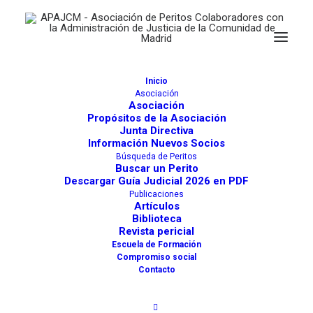
Inicio
Asociación
Asociación
Propósitos de la Asociación
Junta Directiva
Información Nuevos Socios
Búsqueda de Peritos
JOSÉ JAVIER SIMÓN ALONSO
Buscar un Perito
Descargar Guía Judicial 2026 en PDF
Actividades
714
Publicaciones
Artículos
Biblioteca
Calígrafos y Grafólogos. Documentoscopia.
Revista pericial
Escuela de Formación
Madrid
Compromiso social
Contacto