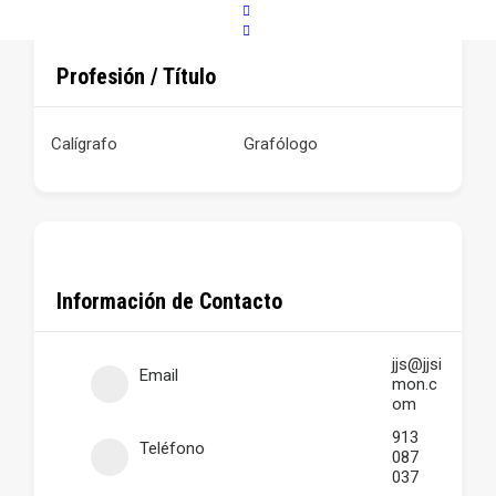
Profesión / Título
Calígrafo
Grafólogo
Información de Contacto
jjs@jjsi
Email
mon.c
om
913
Teléfono
087
037