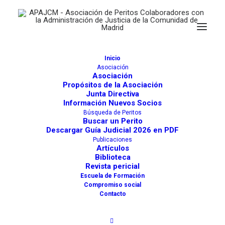
Inicio
Asociación
Asociación
Propósitos de la Asociación
Junta Directiva
Información Nuevos Socios
Búsqueda de Peritos
JOAQUÍN CALVETE CEPA
Buscar un Perito
Descargar Guía Judicial 2026 en PDF
Actividades
2645
Publicaciones
Artículos
Biblioteca
Calígrafos y Grafólogos. Documentoscopia.
Revista pericial
Tasadores de mobiliario
Escuela de Formación
Compromiso social
Contacto
Alcorcón