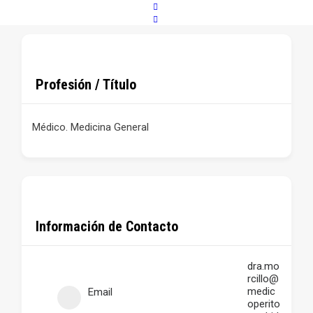
Profesión / Título
Médico. Medicina General
Información de Contacto
dra.mo
rcillo@
medic
Email
operito