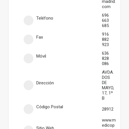
madrid.
com
696
Teléfono
663
685
916
Fax
882
923
636
Móvil
828
086
AVDA.
DOS
DE
Dirección
MAYO,
17, 1º
B
Código Postal
28912
www.m
edicop
Sitio Web