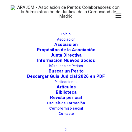
Inicio
Asociación
Asociación
Propósitos de la Asociación
Junta Directiva
Información Nuevos Socios
Búsqueda de Peritos
INMACULADA MORCILLO
Buscar un Perito
Descargar Guía Judicial 2026 en PDF
GABRIEL
Publicaciones
Artículos
Actividades
Biblioteca
742
Revista pericial
Escuela de Formación
Médicos: Medicina Familiar y Comunitaria (Medicina
Compromiso social
General)
Contacto
Leganés