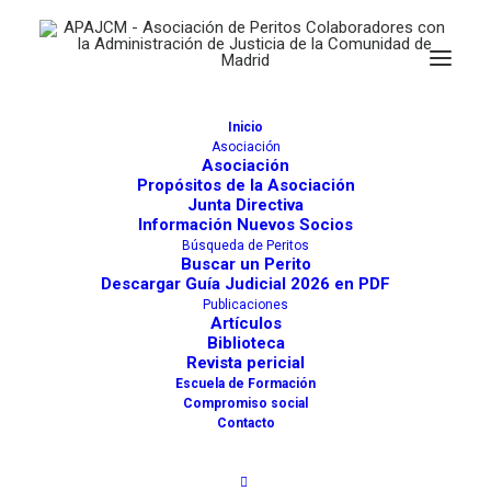
Inicio
Asociación
Asociación
Propósitos de la Asociación
Junta Directiva
Información Nuevos Socios
Búsqueda de Peritos
FEDERICO BLEIN SÁNCHEZ DE
Buscar un Perito
Descargar Guía Judicial 2026 en PDF
LEÓN
Publicaciones
Artículos
Actividades
Biblioteca
674
Revista pericial
Escuela de Formación
Árbitros de Equidad
Compromiso social
Arquitectos
Contacto
Tasadores de Edificaciones Industriales
Tasadores de inmuebles urbanos