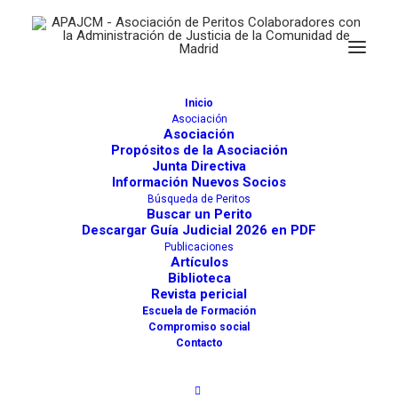
Inicio
Audiencia Provincial
Asociación
Asociación
Propósitos de la Asociación
Actividades
1007
Junta Directiva
Información Nuevos Socios
Juzgados y Tribunales
Búsqueda de Peritos
Buscar un Perito
Madrid.
Descargar Guía Judicial 2026 en PDF
POPULAR
Publicaciones
Artículos
Biblioteca
Revista pericial
Escuela de Formación
Compromiso social
Contacto
Description