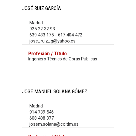
JOSÉ RUIZ GARCÍA
Madrid
925 22 32 93
639 433 175 - 617 404 472
jose_ruiz_g@yahoo.es
Profesión / Título
Ingeniero Técnico de Obras Públicas
JOSÉ MANUEL SOLANA GÓMEZ
Madrid
914 739 546
608 408 377
josem.solana@coitim.es