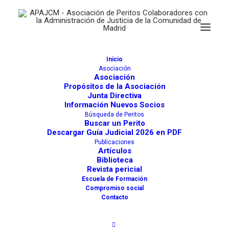
Inicio
Asociación
Asociación
Propósitos de la Asociación
Tasadores de maquinaria -
Junta Directiva
Información Nuevos Socios
industrial, agrícola y de obras
Búsqueda de Peritos
Buscar un Perito
públicas
Descargar Guía Judicial 2026 en PDF
Publicaciones
Artículos
Biblioteca
Revista pericial
Buscar
Escuela de Formación
Compromiso social
Contacto
Directorio de Peritos
Directorio Juzgados y Otros