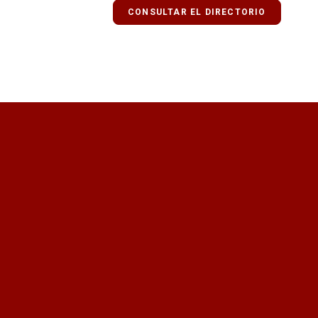
CONSULTAR EL DIRECTORIO
¿Quieres recibir información act
Quiero recibir el newsletter