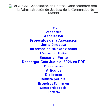
Inicio
Asociación
Asociación
Propósitos de la Asociación
Domótica
Junta Directiva
Información Nuevos Socios
Búsqueda de Peritos
Buscar un Perito
Descargar Guía Judicial 2026 en PDF
Buscar
Publicaciones
Artículos
Biblioteca
Revista pericial
Escuela de Formación
Directorio de Peritos
Directorio Juzgados y Otros
Compromiso social
Contacto
Filtro
5
Resultados