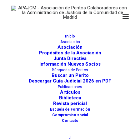
Inicio
Asociación
Asociación
Propósitos de la Asociación
Cerrajería. Cerraduras. Cierres.
Junta Directiva
Información Nuevos Socios
Puertas. Cajas de seguridad
Búsqueda de Peritos
Buscar un Perito
Descargar Guía Judicial 2026 en PDF
Publicaciones
Artículos
Buscar
Biblioteca
Revista pericial
Escuela de Formación
Compromiso social
Directorio de Peritos
Directorio Juzgados y Otros
Contacto