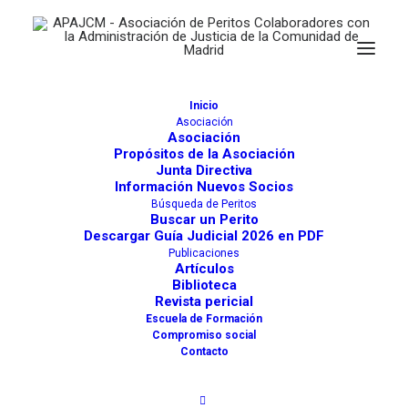
Inicio
Asociación
Asociación
Propósitos de la Asociación
Perfil del autor
Junta Directiva
Información Nuevos Socios
Búsqueda de Peritos
Buscar un Perito
Descargar Guía Judicial 2026 en PDF
Publicaciones
Artículos
Biblioteca
Revista pericial
ALBERTO GALÁN LLONGUERAS
Escuela de Formación
Compromiso social
Miembro desde hace 4 años
Contacto
1
0
anuncio
0 Reviews